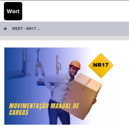
WERT - NR17 | Movimentaçã ..